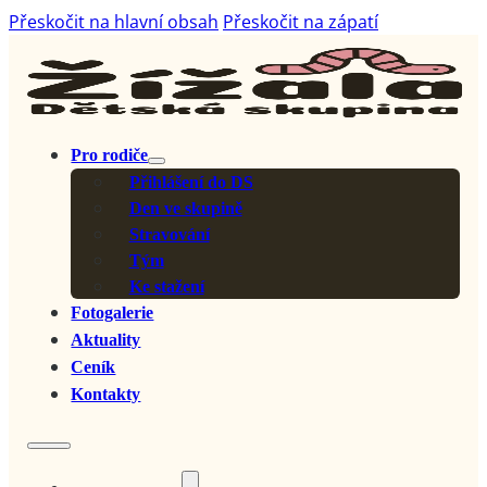
Přeskočit na hlavní obsah
Přeskočit na zápatí
Pro rodiče
Přihlášení do DS
Den ve skupině
Stravování
Tým
Ke stažení
Fotogalerie
Aktuality
Ceník
Kontakty
Pro rodiče