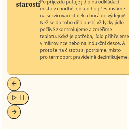
Po příjezdu putuje jídlo na odkládací
starostí
místo v chodbě, odkud ho přesouváme
na servírovací stolek a hurá do výdejny!
Než se do toho děti pustí, vždycky jídlo
pečlivě zkontrolujeme a změříme
teplotu. Když je potřeba, jídlo přihřejem
v mikrovlnce nebo na indukční desce. A
protože na čistotu si potrpíme, místo
pro termoport pravidelně dezinfikujeme.